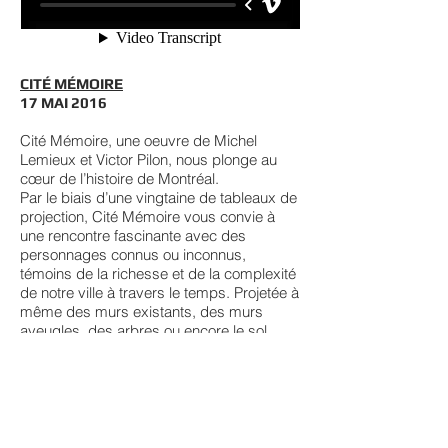
CITÉ MÉMOIRE
17 MAI 2016
Cité Mémoire, une oeuvre de Michel
Lemieux et Victor Pilon, nous plonge au
cœur de l’histoire de Montréal.
Par le biais d’une vingtaine de tableaux de
projection, Cité Mémoire vous convie à
une rencontre fascinante avec des
personnages connus ou inconnus,
témoins de la richesse et de la complexité
de notre ville à travers le temps. Projetée à
même des murs existants, des murs
aveugles, des arbres ou encore le sol,
cette œuvre grandiose ranime le passé de
la métropole.
montrealenhistoires.com
4dart.com
turbine-studio.com